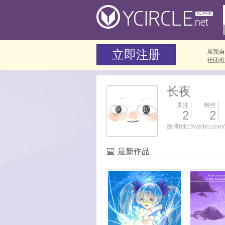
展现自
社团推
长夜
关注
粉丝
2
2
微博http://weibo.com
最新作品