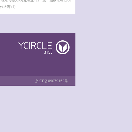
赛尔号拟人-阿克希亚
(1)
第一届纳米核心创
作大赛
(1)
京ICP备09079162号